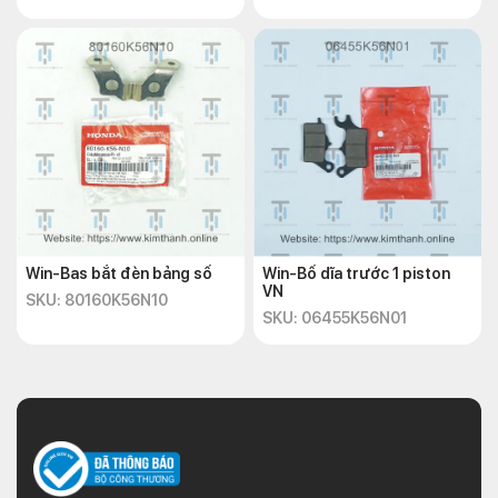
Win-Bas bắt đèn bảng số
Win-Bố dĩa trước 1 piston
VN
SKU: 80160K56N10
SKU: 06455K56N01