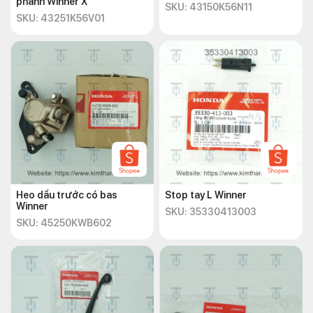
phanh Winner X
SKU: 43150K56N11
SKU: 43251K56V01
Heo dầu trước có bas
Stop tay L Winner
Winner
SKU: 35330413003
SKU: 45250KWB602