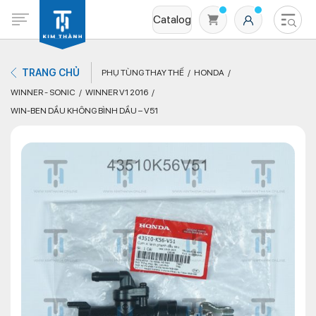
Catalog
TRANG CHỦ
PHỤ TÙNG THAY THẾ
HONDA
WINNER - SONIC
WINNER V1 2016
WIN-BEN DẦU KHÔNG BÌNH DẦU – V51
Không có sản phẩm nào trong giỏ hàng