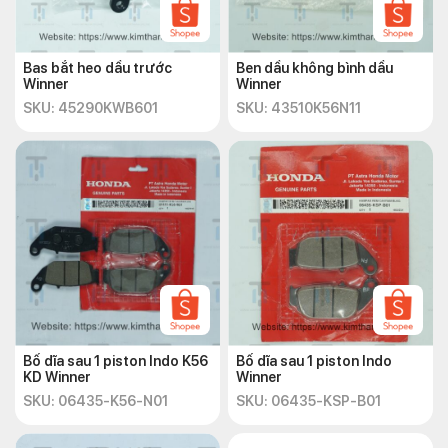
Bas bắt heo dầu trước
Ben dầu không bình dầu
Winner
Winner
SKU: 45290KWB601
SKU: 43510K56N11
Bố dĩa sau 1 piston Indo K56
Bố dĩa sau 1 piston Indo
KD Winner
Winner
SKU: 06435-K56-N01
SKU: 06435-KSP-B01