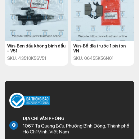
Win-Ben dầu không bình dầu
Win-Bố dĩa trước 1 piston
– V51
VN
SKU: 43510K56V51
SKU: 06455K56N01
ĐỊA CHỈ VĂN PHÒNG
1067 Tạ Quang Bửu, Phường Bình Đông, Thành phố
Hồ Chí Minh, Việt Nam