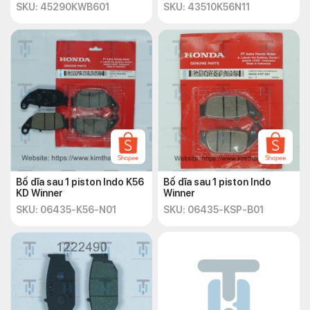
SKU: 45290KWB601
SKU: 43510K56N11
Bố dĩa sau 1 piston Indo K56
Bố dĩa sau 1 piston Indo
KD Winner
Winner
SKU: 06435-K56-N01
SKU: 06435-KSP-B01