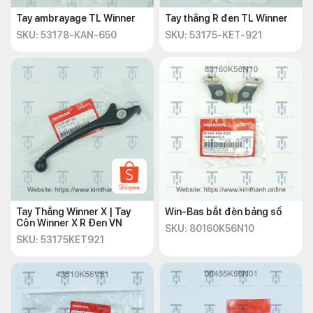
Tay ambrayage TL Winner
Tay thắng R đen TL Winner
SKU: 53178-KAN-650
SKU: 53175-KET-921
Tay Thắng Winner X | Tay
Win-Bas bắt đèn bảng số
Côn Winner X R Đen VN
SKU: 80160K56N10
SKU: 53175KET921