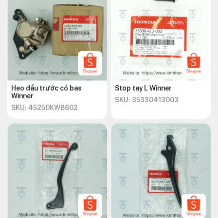
Heo dầu trước có bas
Stop tay L Winner
Winner
SKU: 35330413003
SKU: 45250KWB602