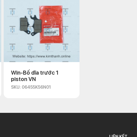
Win-Bố dĩa trước 1
piston VN
SKU: 06455K56N01
LIÊN KẾT