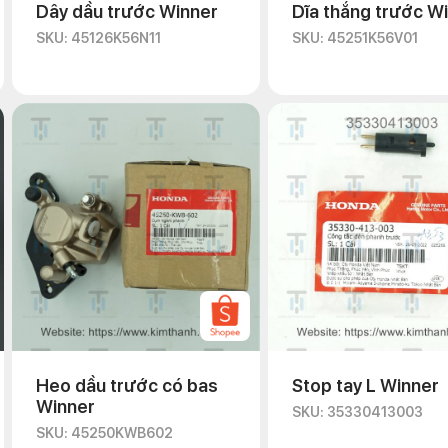
Dây dầu trước Winner
Dĩa thắng trước W
SKU: 45126K56N11
SKU: 45251K56V01
Heo dầu trước có bas
Stop tay L Winner
Winner
SKU: 35330413003
SKU: 45250KWB602