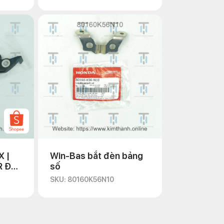
X |
Win-Bas bắt đèn bảng
R Đen
số
SKU: 80160K56N10