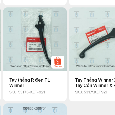
Tay thắng R đen TL
Tay Thắng Winner 
Winner
Tay Côn Winner X 
VN
SKU: 53175-KET-921
SKU: 53175KET921