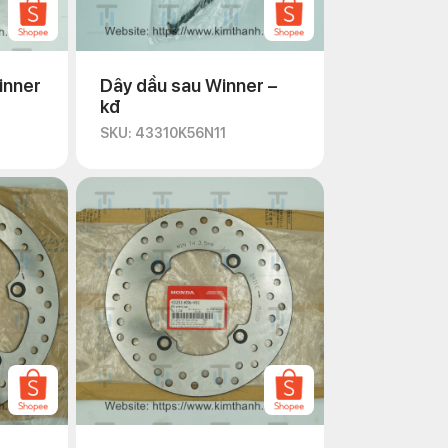
inner
Dây dầu sau Winner –
kđ
SKU: 43310K56N11