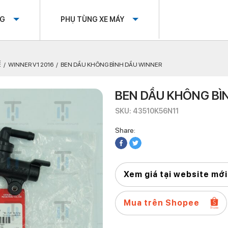
OG
PHỤ TÙNG XE MÁY
Ế
WINNER V1 2016
BEN DẦU KHÔNG BÌNH DẦU WINNER
BEN DẦU KHÔNG BÌ
SKU: 43510K56N11
Share:
Xem giá tại website mới
Mua trên Shopee