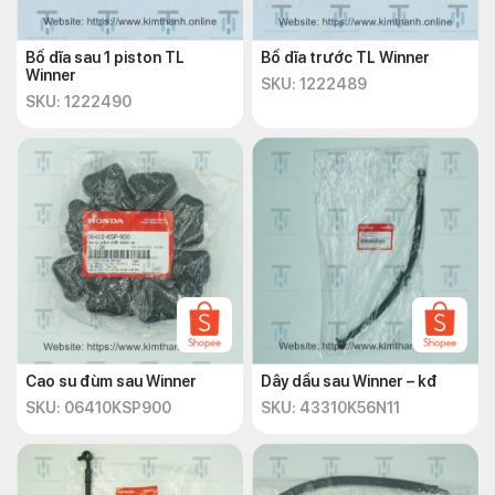
Bố dĩa sau 1 piston TL
Bố dĩa trước TL Winner
Winner
SKU: 1222489
SKU: 1222490
Cao su đùm sau Winner
Dây dầu sau Winner – kđ
SKU: 06410KSP900
SKU: 43310K56N11