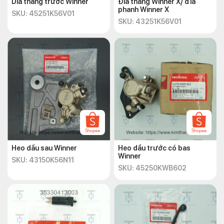
Dĩa thắng trước Winner
Đĩa thắng Winner X/ đĩa
phanh Winner X
SKU: 45251K56V01
SKU: 43251K56V01
Heo dầu sau Winner
Heo dầu trước có bas
Winner
SKU: 43150K56N11
SKU: 45250KWB602