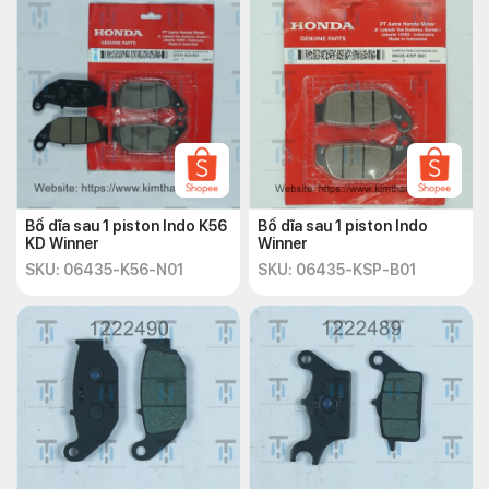
Bố dĩa sau 1 piston Indo K56
Bố dĩa sau 1 piston Indo
KD Winner
Winner
SKU: 06435-K56-N01
SKU: 06435-KSP-B01