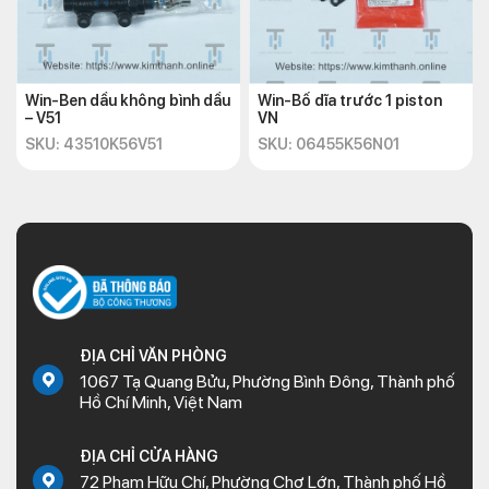
Win-Ben dầu không bình dầu
Win-Bố dĩa trước 1 piston
– V51
VN
SKU: 43510K56V51
SKU: 06455K56N01
ĐỊA CHỈ VĂN PHÒNG
1067 Tạ Quang Bửu, Phường Bình Đông, Thành phố
Hồ Chí Minh, Việt Nam
ĐỊA CHỈ CỬA HÀNG
72 Phạm Hữu Chí, Phường Chợ Lớn, Thành phố Hồ