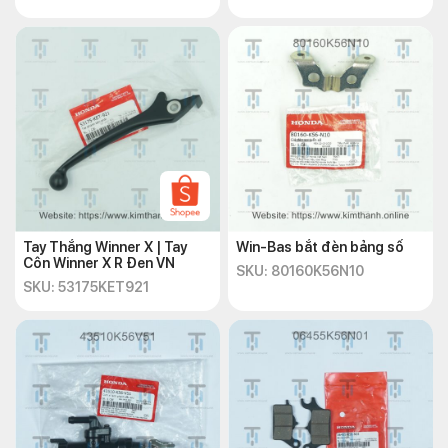
Tay Thắng Winner X | Tay
Win-Bas bắt đèn bảng số
Côn Winner X R Đen VN
SKU: 80160K56N10
SKU: 53175KET921