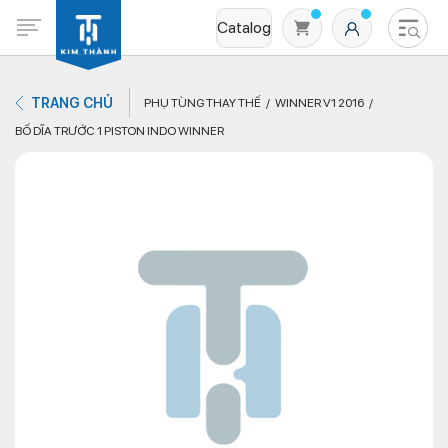
Catalog
TRANG CHỦ
PHỤ TÙNG THAY THẾ
WINNER V1 2016
BỐ DĨA TRƯỚC 1 PISTON INDO WINNER
Không có sản phẩm nào trong giỏ hàng