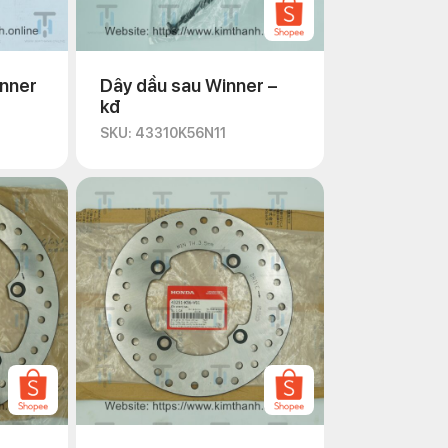
inner
Dây dầu sau Winner –
kđ
SKU: 43310K56N11