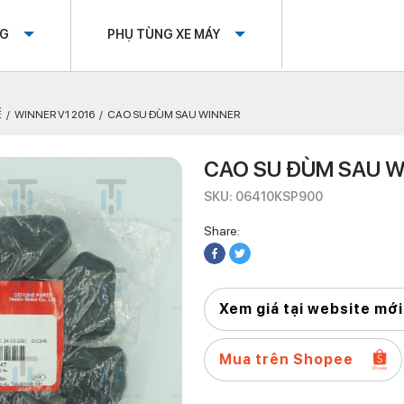
OG
PHỤ TÙNG XE MÁY
Ế
WINNER V1 2016
CAO SU ĐÙM SAU WINNER
CAO SU ĐÙM SAU 
SKU: 06410KSP900
Share:
Xem giá tại website mới
Mua trên Shopee