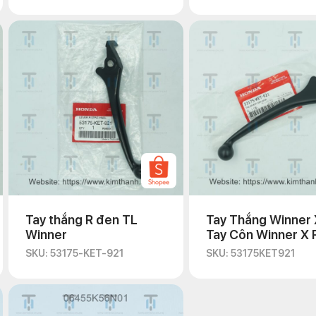
Tay thắng R đen TL
Tay Thắng Winner 
Winner
Tay Côn Winner X 
VN
SKU: 53175-KET-921
SKU: 53175KET921