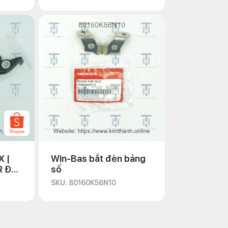
X |
Win-Bas bắt đèn bảng
R Đen
số
SKU: 80160K56N10