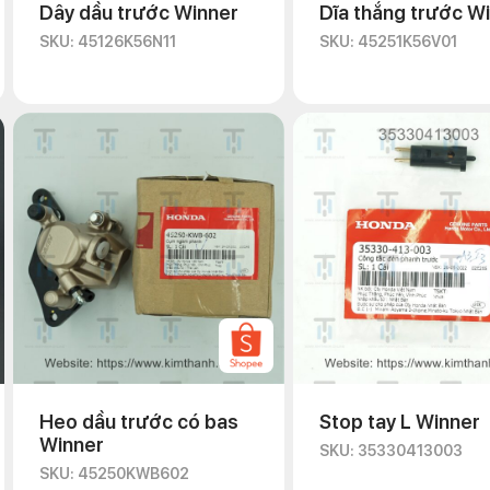
Dây dầu trước Winner
Dĩa thắng trước W
SKU: 45126K56N11
SKU: 45251K56V01
Heo dầu trước có bas
Stop tay L Winner
Winner
SKU: 35330413003
SKU: 45250KWB602