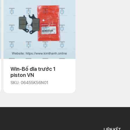
Win-Bố dĩa trước 1
piston VN
SKU: 06455K56N01
LIÊN KẾT