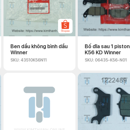
Ben dầu không bình dầu
Bố dĩa sau 1 piston
Winner
K56 KD Winner
SKU: 43510K56N11
SKU: 06435-K56-N01