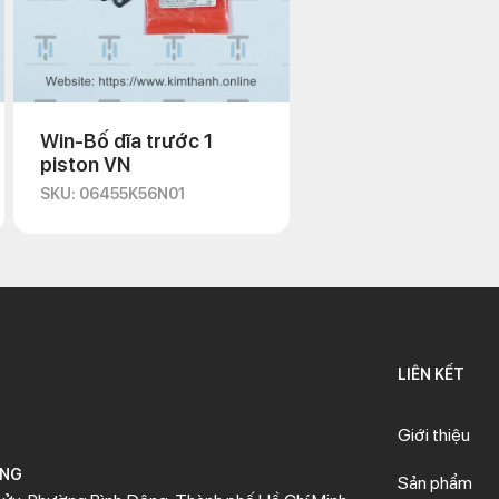
Win-Bố dĩa trước 1
piston VN
SKU: 06455K56N01
LIÊN KẾT
Giới thiệu
ÒNG
Sản phẩm