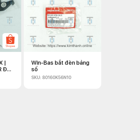
X |
Win-Bas bắt đèn bảng
R Đen
số
SKU: 80160K56N10