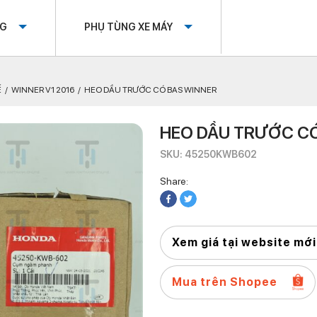
OG
PHỤ TÙNG XE MÁY
Ế
WINNER V1 2016
HEO DẦU TRƯỚC CÓ BAS WINNER
HEO DẦU TRƯỚC C
SKU: 45250KWB602
Share:
Xem giá tại website mới
Mua trên Shopee