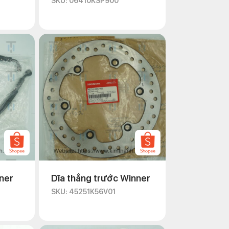
SKU: 06410KSP900
ner
Dĩa thắng trước Winner
SKU: 45251K56V01