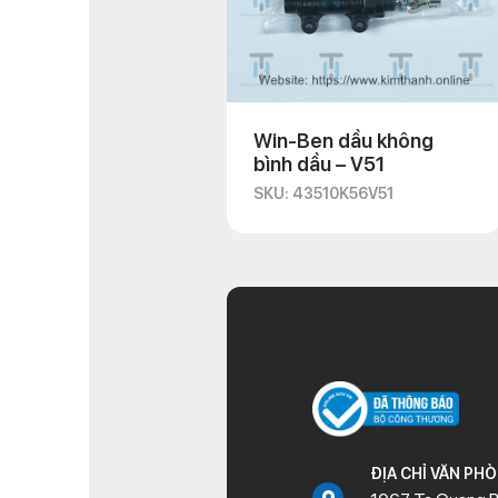
Win-Ben dầu không
bình dầu – V51
SKU: 43510K56V51
ĐỊA CHỈ VĂN PH