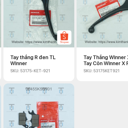
Tay thắng R đen TL
Tay Thắng Winner 
Winner
Tay Côn Winner X 
VN
SKU: 53175-KET-921
SKU: 53175KET921