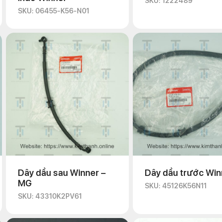
SKU: 1222489
SKU: 06455-K56-N01
Dây dầu sau Winner –
Dây dầu trước Win
MG
SKU: 45126K56N11
SKU: 43310K2PV61