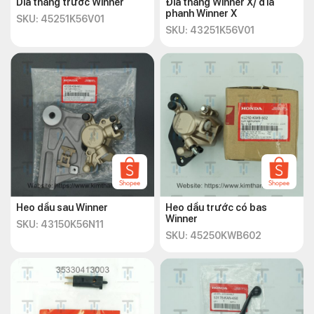
Dĩa thắng trước Winner
Đĩa thắng Winner X/ đĩa
phanh Winner X
SKU: 45251K56V01
SKU: 43251K56V01
Heo dầu sau Winner
Heo dầu trước có bas
Winner
SKU: 43150K56N11
SKU: 45250KWB602