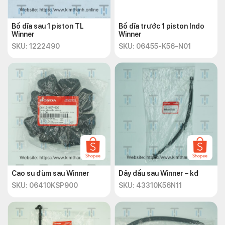
Bố dĩa sau 1 piston TL
Bố dĩa trước 1 piston Indo
Winner
Winner
SKU: 1222490
SKU: 06455-K56-N01
Cao su đùm sau Winner
Dây dầu sau Winner – kđ
SKU: 06410KSP900
SKU: 43310K56N11