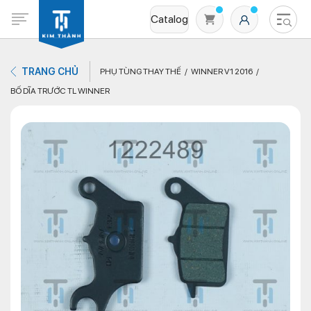
Catalog
TRANG CHỦ
PHỤ TÙNG THAY THẾ
WINNER V1 2016
BỐ DĨA TRƯỚC TL WINNER
Không có sản phẩm nào trong giỏ hàng