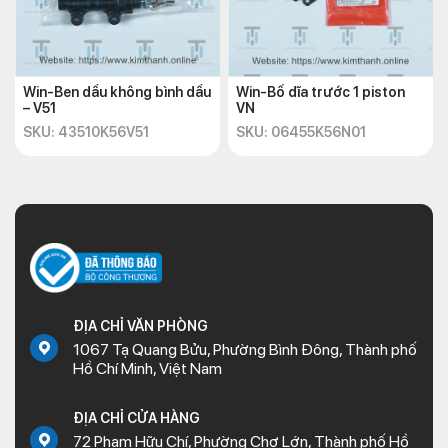
Win-Ben dầu không bình dầu
Win-Bố dĩa trước 1 piston
– V51
VN
SKU: 43510K56V51
SKU: 06455K56N01
ĐỊA CHỈ VĂN PHÒNG
1067 Tạ Quang Bửu, Phường Bình Đông, Thành phố
Hồ Chí Minh, Việt Nam
ĐỊA CHỈ CỬA HÀNG
72 Phạm Hữu Chí, Phường Chợ Lớn, Thành phố Hồ