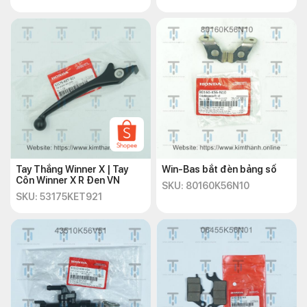
Tay Thắng Winner X | Tay
Win-Bas bắt đèn bảng số
Côn Winner X R Đen VN
SKU: 80160K56N10
SKU: 53175KET921